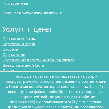
Корпоративы
Политика конфиденциальности
Услуги и цены
Пенная вечеринка
Веревочный парк
Бассейн
Сцена, холл
Проживание в гостиничном комплексе
Въезд и входной билет
Лазертаг
Навесы
Находясь на сайте, вы соглашаетесь на сбор и
Фома-клуб
распространение персональных данных в соответствии
Сауна “Деревенская банька”
с
Политикой обработки персональных данных.
На сайте
используются файлы cookie (фрагменты информации,
Кафе “Тайм-аут”
которые веб-сайт оставляет на устройстве
Программы комплекса
пользователя) и сервис аналитики Яндекс.Метрика.
Аренда гриль-домиков и беседок
Продолжая взаимодействие с сайтом, вы соглашаетесь