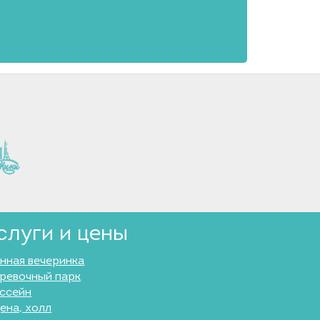
слуги и цены
нная вечеринка
ревочный парк
ссейн
ена, холл