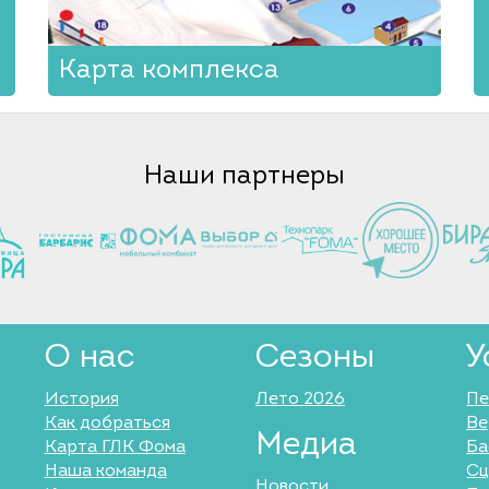
Карта комплекса
Наши партнеры
О нас
Сезоны
У
История
Лето 2026
Пе
Как добраться
Ве
Медиа
Карта ГЛК Фома
Ба
Наша команда
Сц
Новости