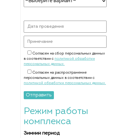
Оставьте
это
поле
пустым.
Согласен на сбор персональных данных
в соответствии с
политикой обработки
персональных данных.
Согласен на распространение
персональных данных в соответствии с
политикой обработки персональных данных.
Режим работы
комплекса
Зимний период